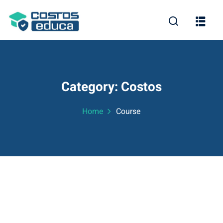
Skip
to
content
Category:
Costos
os
Home
Course