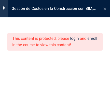
Gestión de Costos en la Construcción con BIM,
Generales
0
Lean y Data Analytics
Grabaciones
10
This content is protected, please
login
and
enroll
Sesión 01: 03-07-2025
in the course to view this content!
os
3 Hours
Sesión 02: 05-07-2025
3 Hours
Sesión 03: 10-07-2025
Costos Educa, Brinda conocimientos, técnicas y herramientas
2 Hours
innovadoras, enfocadas en el Project & Construction
Management.
Sesión 04: 12-07-2025
3 Hours