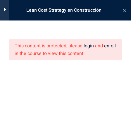
Lean Cost Strategy en Construcción
Generales
0
This content is protected, please
login
and
enroll
Grabaciones
5
in the course to view this content!
os
Sesión 01: 16-12-2025
3 Hours
Sesión 02: 18-12-2025
3 Hours
Costos Educa, Brinda conocimientos, técnicas y herramientas
innovadoras, enfocadas en el Project & Construction
Sesión 03: 06-01-2026
Management.
3 Hours