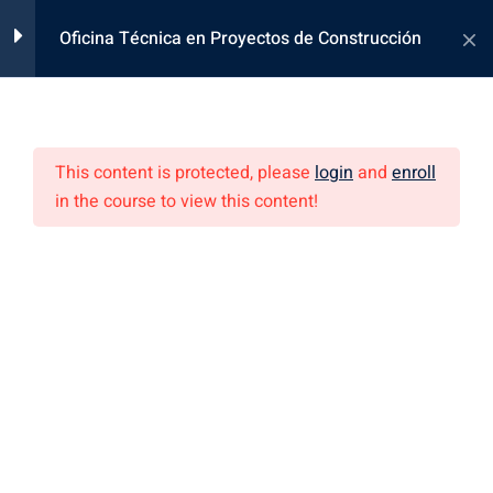
Oficina Técnica en Proyectos de Construcción
Generales
0
This content is protected, please
login
and
enroll
Propedéuticos
38
in the course to view this content!
os
Material
8
Grabaciones
13
Costos Educa, Brinda conocimientos, técnicas y herramientas
innovadoras, enfocadas en el Project & Construction
Management.
Evaluaciones
3