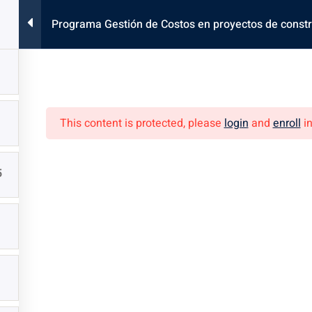
Programa Gestión de Costos en proyectos de const
INICIO
Programas y Cursos
Eventos
Nosotr
This content is protected, please
login
and
enroll
in
5
Conocemos más
Certificación Profesional de la Construcción
Modalidades y Formatos