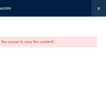
Iniciar Sesión / Registrarse
rucción
0
os
Tienda
Contacto
 the course to view this content!
Contacto
+51 952 101 235
educa@costosperu.com