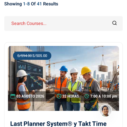
Showing
1-8
Of
41
Results
S/594.00
S/505.00
Last Planner System® y Takt Time