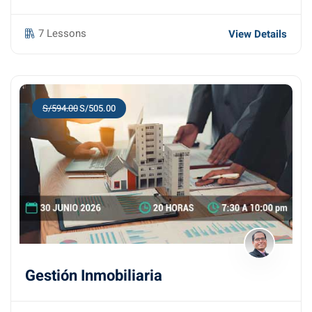
7 Lessons
View Details
S/594.00
S/505.00
Gestión Inmobiliaria